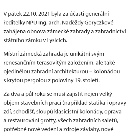
V
pá
tek 22.10. 2021 byla za účasti generální
ředitelky NPÚ Ing. arch. Naděždy Goryczkové
zahájena obnova zámecké zahrady a zahradnictví
st
átního zámku v Lysicích.
Místní zámecká zahrada je unikátní svým
renesančním terasovitým založením, ale také
ojedinělou zahradní architekturou – kolonádou
s krytou pergolou z poloviny 19. století.
Za dva a půl roku se musí zajistit nejen velký
objem stavebních prací (například statika i opravy
zdí, schodišť, sloupů klasicistní kolonády, oprava
a restaurování grotty, všech zahradních saletů,
potřebné nové vedení a zdroje závlahy, nové