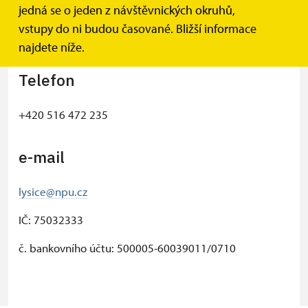
Státní zámek Lysice
jedná se o jeden z návštěvnických okruhů,
Zámecká 1
vstupy do ni budou časované. Bližší informace
679 71 Lysice
najdete níže.
Telefon
+420 516 472 235
e-mail
lysice@npu.cz
IČ: 75032333
č. bankovního účtu: 500005-60039011/0710
© Seznam.cz a.s. a další