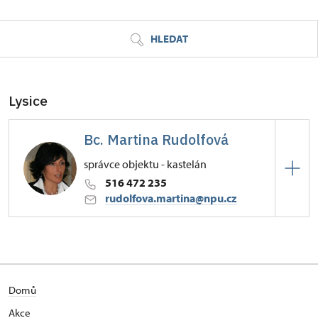
HLEDAT
Lysice
Bc. Martina Rudolfová
správce objektu - kastelán
516 472 235
rudolfova.martina@npu.cz
Zámek Lysice
Zámecká 1/, Lysice
Domů
Akce