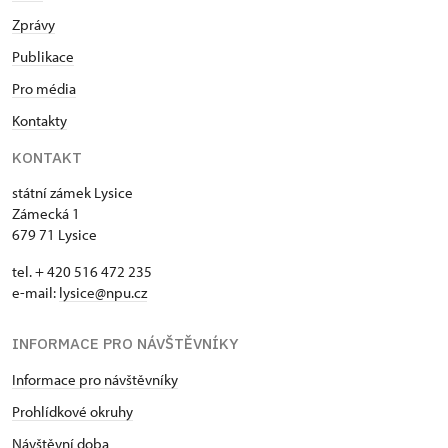
Zprávy
Publikace
Pro média
Kontakty
KONTAKT
státní zámek Lysice
Zámecká 1
679 71 Lysice
tel. + 420 516 472 235
e-mail:
​lysice@npu.cz
INFORMACE PRO NÁVŠTĚVNÍKY
Informace pro návštěvníky
Prohlídkové okruhy
Návštěvní doba