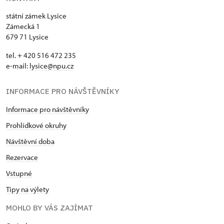
státní zámek Lysice
Zámecká 1
679 71 Lysice
tel. + 420 516 472 235
e-mail:
​lysice@npu.cz
INFORMACE PRO NÁVŠTĚVNÍKY
Informace pro návštěvníky
Prohlídkové okruhy
Návštěvní doba
Rezervace
Vstupné
Tipy na výlety
MOHLO BY VÁS ZAJÍMAT