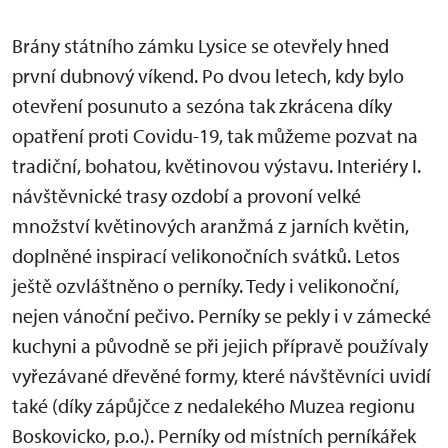
Brány státního zámku Lysice se otevřely hned
první dubnový víkend. Po dvou letech, kdy bylo
otevření posunuto a sezóna tak zkrácena díky
opatření proti Covidu-19, tak můžeme pozvat na
tradiční, bohatou, květinovou výstavu. Interiéry I.
návštěvnické trasy ozdobí a provoní velké
množství květinových aranžmá z jarních květin,
doplněné inspirací velikonočních svátků. Letos
ještě ozvláštněno o perníky. Tedy i velikonoční,
nejen vánoční pečivo. Perníky se pekly i v zámecké
kuchyni a původně se při jejich přípravě používaly
vyřezávané dřevěné formy, které návštěvníci uvidí
také (díky zápůjčce z nedalekého Muzea regionu
Boskovicko, p.o.). Perníky od místních perníkářek