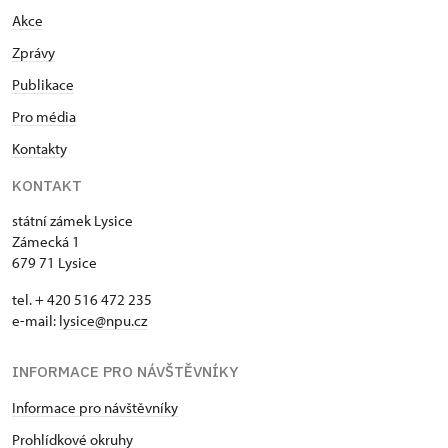
Akce
Zprávy
Publikace
Pro média
Kontakty
KONTAKT
státní zámek Lysice
Zámecká 1
679 71 Lysice
tel. + 420 516 472 235
e-mail:
​lysice@npu.cz
INFORMACE PRO NÁVŠTĚVNÍKY
Informace pro návštěvníky
Prohlídkové okruhy