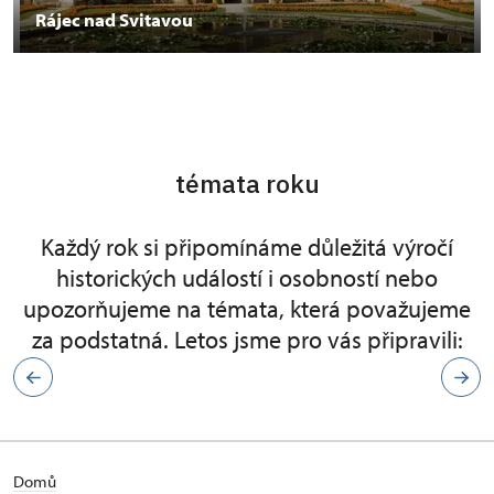
Rájec nad Svitavou
témata roku
Každý rok si připomínáme důležitá výročí
historických událostí i osobností nebo
upozorňujeme na témata, která považujeme
za podstatná. Letos jsme pro vás připravili:
Domů