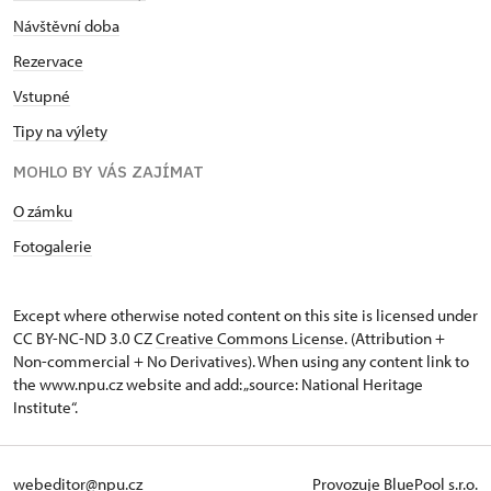
Návštěvní doba
Rezervace
Vstupné
Tipy na výlety
MOHLO BY VÁS ZAJÍMAT
O zámku
Fotogalerie
Except where otherwise noted content on this site is licensed under
CC BY-NC-ND 3.0 CZ
Creative Commons License
. (Attribution +
Non-commercial + No Derivatives). When using any content link to
the www.npu.cz website and add: „source: National Heritage
Institute“.
webeditor@npu.cz
Provozuje BluePool s.r.o.