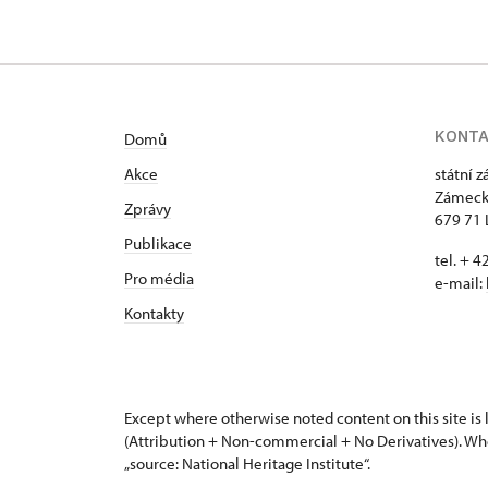
KONT
Domů
Akce
státní 
Zámeck
Zprávy
679 71 
Publikace
tel. + 
Pro média
e-mail:
Kontakty
Except where otherwise noted content on this site i
(Attribution + Non-commercial + No Derivatives). Wh
„source: National Heritage Institute“.