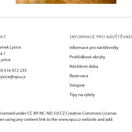
AKT
INFORMACE PRO NÁVŠTĚVNÍ
zámek Lysice
Informace pro návštěvníky
á 1
Prohlídkové okruhy
Lysice
Návštěvní doba
420 516 472 235
Rezervace
​lysice@npu.cz
Vstupné
Tipy na výlety
s licensed under CC BY-NC-ND 3.0 CZ
Creative Commons License
.
en using any content link to the www.npu.cz website and add: