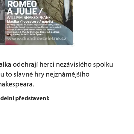
alka odehrají herci nezávislého spolku
u to slavné hry nejznámějšího
hakespeara.
adelní představení: