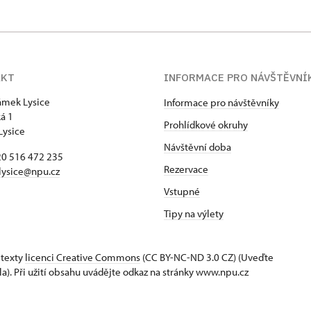
AKT
INFORMACE PRO NÁVŠTĚVNÍ
zámek Lysice
Informace pro návštěvníky
á 1
Prohlídkové okruhy
Lysice
Návštěvní doba
420 516 472 235
Rezervace
​lysice@npu.cz
Vstupné
Tipy na výlety
 texty
licenci Creative Commons
(CC BY-NC-ND 3.0 CZ) (Uveďte
la). Při užití obsahu uvádějte odkaz na stránky www.npu.cz