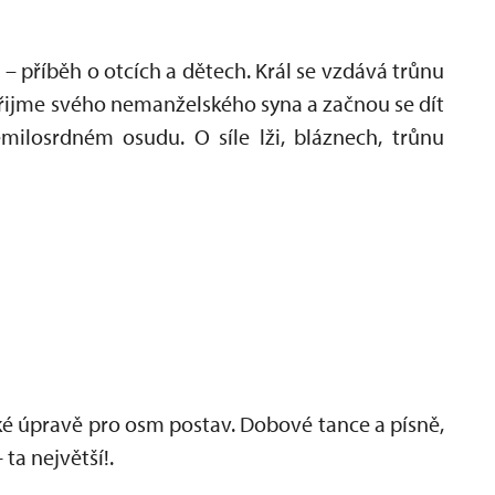
– příběh o otcích a dětech. Král se vzdává trůnu
 přijme svého nemanželského syna a začnou se dít
milosrdném osudu. O síle lži, bláznech, trůnu
ké úpravě pro osm postav. Dobové tance a písně,
ta největší!.