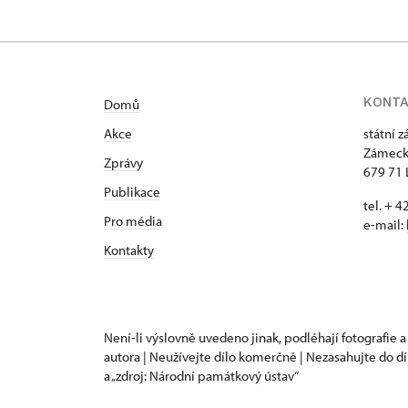
KONT
Domů
Akce
státní 
Zámeck
Zprávy
679 71 
Publikace
tel. + 
Pro média
e-mail:
Kontakty
Není-li výslovně uvedeno jinak, podléhají fotografie a
autora | Neužívejte dílo komerčně | Nezasahujte do dí
a „zdroj: Národní památkový ústav“