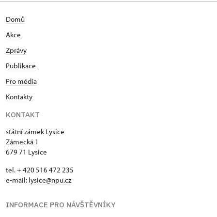
Domů
Akce
Zprávy
Publikace
Pro média
Kontakty
KONTAKT
státní zámek Lysice
Zámecká 1
679 71 Lysice
tel. + 420 516 472 235
e-mail:
​lysice@npu.cz
INFORMACE PRO NÁVŠTĚVNÍKY