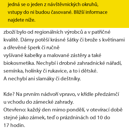
Nabízíme nejen knihy se zahradní a zahradnickou
jedná se o jeden z návštěvnických okruhů,
tematikou, ale také byliny, sirupy, marmelády, čaje,
vstupy do ni budou časované. Bližší informace
med, pastilky, zámecké madlenky podle
najdete níže.
dochovaného historického receptu. Snažíme se, aby
zboží bylo od regionálních výrobců a v patřičné
kvalitě. Dámy potěší krásné šátky či brože s květinami
a dřevěné šperk či ručně
vyšívané kabelky a malované zástěry a také
biokosmetika. Nechybí i drobné zahradnické nářadí,
semínka, holínky či rukavice, a to i dětské.
A nechybí ani slamáky či deštníky.
Kde? Na prvním nádvoří vpravo, v křídle předzámčí
u vchodu do zámecké zahrady.
Otevřeno: každý den mimo pondělí, v otevírací době
stejné jako zámek, teď o prázdninách od 10 do
17 hodin.