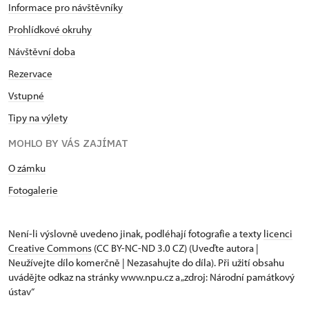
Informace pro návštěvníky
Prohlídkové okruhy
Návštěvní doba
Rezervace
Vstupné
Tipy na výlety
MOHLO BY VÁS ZAJÍMAT
O zámku
Fotogalerie
Není-li výslovně uvedeno jinak, podléhají fotografie a texty
licenci
Creative Commons
(CC BY-NC-ND 3.0 CZ) (Uveďte autora |
Neužívejte dílo komerčně | Nezasahujte do díla). Při užití obsahu
uvádějte odkaz na stránky www.npu.cz a „zdroj: Národní památkový
ústav“