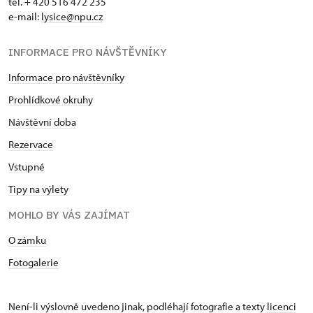
tel. + 420 516 472 235
e-mail:
​lysice@npu.cz
INFORMACE PRO NÁVŠTĚVNÍKY
Informace pro návštěvníky
Prohlídkové okruhy
Návštěvní doba
Rezervace
Vstupné
Tipy na výlety
MOHLO BY VÁS ZAJÍMAT
O zámku
Fotogalerie
Není-li výslovně uvedeno jinak, podléhají fotografie a texty
licenci