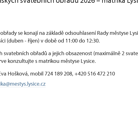
ských svatebních obřadů 2026 – matrika Lys
obřady se konají na základě odsouhlasení Rady městyse Lysi
síci (duben - říjen) v době od 11:00 do 12:30.
 svatebních obřadů a jejich obsazenost (maximálně 2 svat
rve konzultujte s matrikou městyse Lysice.
Eva Hošková, mobil 724 189 208, +420 516 472 210
ika@mestys.lysice.cz