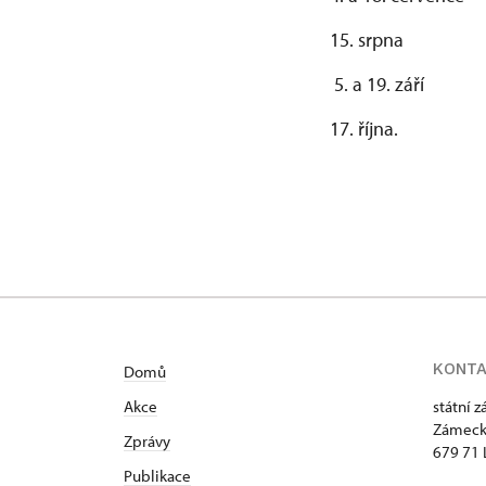
15. srpna
5. a 19. září
17. října.
KONT
Domů
Akce
státní 
Zámeck
Zprávy
679 71 
Publikace