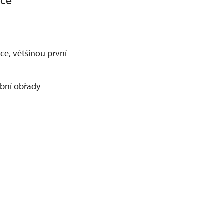
ice
ce, většinou první
ební obřady