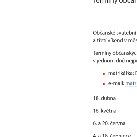
Termíny občan
Občanské svatební 
a třetí víkend v mě
Termíny občanských
v jednom dni) nejp
matrikářka: 
e-mail:
matr
18. dubna
16. května
6. a 20. června
4. a 18. července