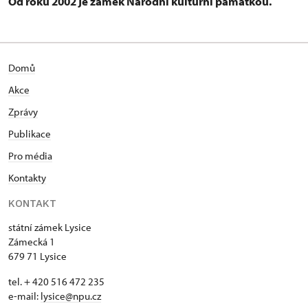
Od roku 2002 je zámek Národní kulturní památkou.
Domů
Akce
Zprávy
Publikace
Pro média
Kontakty
KONTAKT
státní zámek Lysice
Zámecká 1
679 71 Lysice
tel. + 420 516 472 235
e-mail:
​lysice@npu.cz