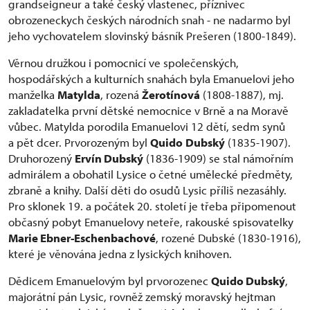
grandseigneur a také český vlastenec, příznivec
obrozeneckych českých národních snah - ne nadarmo byl
jeho vychovatelem slovinský básník Prešeren (1800-1849).
Věrnou družkou i pomocnicí ve společenských,
hospodářských a kulturních snahách byla Emanuelovi jeho
manželka
Matylda
, rozená
Žerotínová
(1808-1887), mj.
zakladatelka první dětské nemocnice v Brně a na Moravě
vůbec. Matylda porodila Emanuelovi 12 dětí, sedm synů
a pět dcer. Prvorozeným byl
Quido
Dubský
(1835-1907).
Druhorozený
Ervín Dubský
(1836-1909) se stal námořním
admirálem a obohatil Lysice o četné umělecké předměty,
zbraně a knihy. Další děti do osudů Lysic příliš nezasáhly.
Pro sklonek 19. a počátek 20. století je třeba připomenout
občasný pobyt Emanuelovy neteře, rakouské spisovatelky
Marie Ebner-Eschenbachové
, rozené Dubské (1830-1916),
které je věnována jedna z lysických knihoven.
Dědicem Emanuelovým byl prvorozenec
Quido Dubský
,
majorátní pán Lysic, rovněž zemský moravský hejtman