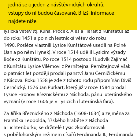
jedná se o jeden z návštěvnických okruhů,
První nepřímá zmínka o Lysicích je z roku 1308,
vstupy do ni budou časované. Bližší informace
v souvislosti s Heraltem z Lysic a Kunštátu.
najdete níže.
Pánové z Kunštátu drželi Lysice postupně ve třech větvích -
lysická větev (tj. Kuna, Proček, Aleš a Heralt z Kunštátu) až
do roku 1451 a po nich lestnická větev do roku
1490. Posléze vlastnili Lysice Kunštátové usedlí na Polné
(Jan a po něm Hynek). V roce 1514 udělil Lysicím výsady
Boček z Kunštátu. Po roce 1514 postoupil Ludvík Zajímač
z Kunštátu Lysice Vilémovi z Pernštejna. Pernštejnové však
o patnáct let později prodali panství Janu Černičickému
z Kácova. Roku 1558 je zde z tohoto rodu připomínán Diviš
Černčický, 1576 Jan Purkart, který již v roce 1584 prodal
Lysice Hronovi Březnickému z Náchoda, pánu luteránského
vyznání (v roce 1606 je v Lysicích i luteránská fara).
Za Jiříka Březnického z Náchoda (1608-1634) a zejména za
Františka Leopolda, říšského hraběte z Náchoda
a Lichtenburku, se držitelé Lysic zkonformovali
s pobělohorským režimem císařů Ferdinanda II., Ferdinanda