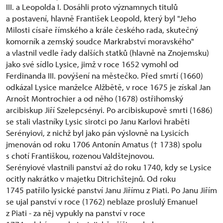
III. a Leopolda I. Dosáhli proto významnych titulů
a postavení, hlavně František Leopold, který byl "Jeho
Milosti císaře římského a krále českého rada, skutečný
komorník a zemský soudce Markrabství moravského"
a vlastnil vedle řady dalších statků (hlavně na Znojemsku)
jako své sídlo Lysice, jimž v roce 1652 vymohl od
Ferdinanda III. povýšení na městečko. Před smrtí (1660)
odkázal Lysice manželce Alžbětě, v roce 1675 je získal Jan
Arnošt Montrochier a od něho (1678) ostřihomský
arcibiskup Jiří Szelepcsényi. Po arcibiskupově smrti (1686)
se stali vlastníky Lysic sirotci po Janu Karlovi hraběti
Serényiovi, z nichž byl jako pán výslovně na Lysicích
jmenován od roku 1706 Antonín Amatus († 1738) spolu
s chotí Františkou, rozenou Valdštejnovou.
Serényiové vlastnili panství až do roku 1740, kdy se Lysice
ocitly nakrátko v majetku Ditrichštejnů. Od roku
1745 patřilo lysické panství Janu Jiřímu z Piati. Po Janu Jiřím
se ujal panství v roce (1762) neblaze proslulý Emanuel
z Piati - za něj vypukly na panství v roce