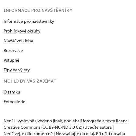
INFORMACE PRO NÁVŠTĚVNÍKY
Informace pro návštěvníky
Prohlídkové okruhy
Návštěvní doba
Rezervace
Vstupné
Tipy na výlety
MOHLO BY VÁS ZAJÍMAT
O zámku
Fotogalerie
Není-li výslovně uvedeno jinak, podléhají fotografie a texty
licenci
Creative Commons
(CC BY-NC-ND 3.0 CZ) (Uveďte autora |
Neužívejte dílo komerčně | Nezasahujte do díla). Při užití obsahu