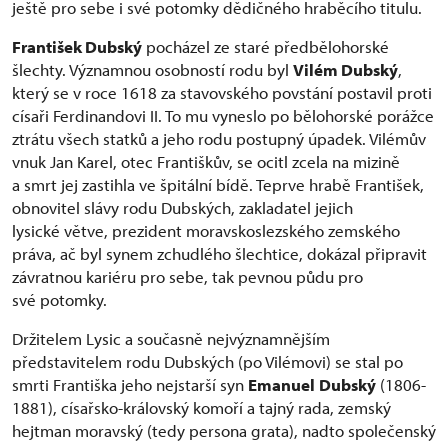
ještě pro sebe i své potomky dědičného hraběcího titulu.
František Dubský
pocházel ze staré předbělohorské
šlechty. Významnou osobností rodu byl
Vilém Dubský
,
který se v roce 1618 za stavovského povstání postavil proti
císaři Ferdinandovi II. To mu vyneslo po bělohorské porážce
ztrátu všech statků a jeho rodu postupný úpadek. Vilémův
vnuk Jan Karel, otec Františkův, se ocitl zcela na mizině
a smrt jej zastihla ve špitální bídě. Teprve hrabě František,
obnovitel slávy rodu Dubských, zakladatel jejich
lysické větve, prezident moravskoslezského zemského
práva, ač byl synem zchudlého šlechtice, dokázal připravit
závratnou kariéru pro sebe, tak pevnou půdu pro
své potomky.
Držitelem Lysic a současně nejvýznamnějším
představitelem rodu Dubských (po Vilémovi) se stal po
smrti Františka jeho nejstarší syn
Emanuel
Dubský
(1806-
1881), císařsko-královský komoří a tajný rada, zemský
hejtman moravský (tedy persona grata), nadto společenský