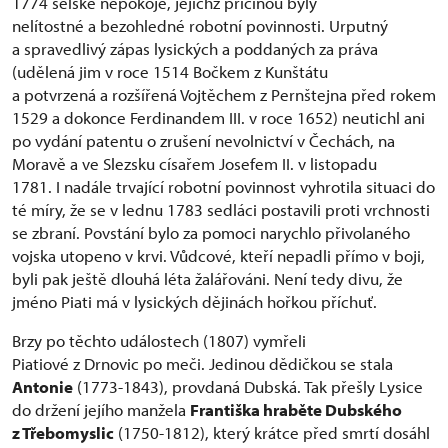
1774 selské nepokoje, jejichž příčinou byly
nelítostné a bezohledné robotní povinnosti. Urputný
a spravedlivý zápas lysických a poddaných za práva
(udělená jim v roce 1514 Bočkem z Kunštátu
a potvrzená a rozšířená Vojtěchem z Pernštejna před rokem
1529 a dokonce Ferdinandem III. v roce 1652) neutichl ani
po vydání patentu o zrušení nevolnictví v Čechách, na
Moravě a ve Slezsku císařem Josefem II. v listopadu
1781. I nadále trvající robotní povinnost vyhrotila situaci do
té míry, že se v lednu 1783 sedláci postavili proti vrchnosti
se zbraní. Povstání bylo za pomoci narychlo přivolaného
vojska utopeno v krvi. Vůdcové, kteří nepadli přímo v boji,
byli pak ještě dlouhá léta žalářováni. Není tedy divu, že
jméno Piati má v lysických dějinách hořkou příchuť.
Brzy po těchto událostech (1807) vymřeli
Piatiové z Drnovic po meči. Jedinou dědičkou se stala
Antonie
(1773-1843), provdaná Dubská. Tak přešly Lysice
do držení jejího manžela
Františka hraběte Dubského
z Třebomyslic
(1750-1812), který krátce před smrtí dosáhl