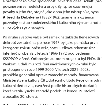
a prezident rolnické společnosti Ackerbaugesellschaft (pro
povznesení zemědělství a orby). Byl spíše uzavřenější
povahy a jeho éra, stejně jako doba jeho nástupníka, syna
Albrechta
Dubského
(1882-1962) znamenala už jenom
pozvolný sestup společenského i kulturního významu rodu
Dubských i Lysic samých.
Po druhé světové válce byl zámek na základě Benešových
dekretů zestátněn a po roce 1947 byl jako památka první
kategorie zpřístupněn veřejnosti. Celková rekonstrukce
interiérů proběhla v letech 1966-1972 pod vedením
KSSPPOP v Brně. Odborným autorem projektu byl PhDr. Jiří
Paukert. K dalšímu rozšíření návštěvnických okruhů bylo
přistoupeno v roce 1999-2000. V letech 2021–2023,
proběhla generální oprava zámecké zahrady, financovaná
Ministerstvem kultury ČR z dotačního titulu Péče o národní
kulturní dědictví I., navržená podle historických dokladů,
která vrátila lysické zahradě podobu z konce 19. století
a počátku 20. století.