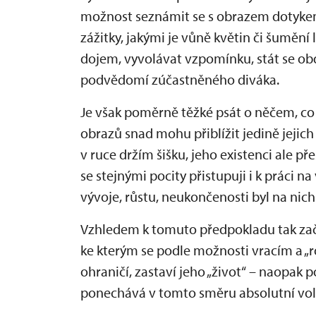
možnost seznámit se s obrazem dotyke
zážitky, jakými je vůně květin či šumění 
dojem, vyvolávat vzpomínku, stát se o
podvědomí zúčastněného diváka.
Je však poměrně těžké psát o něčem, c
obrazů snad mohu přiblížit jedině jejic
v ruce držím šišku, jeho existenci ale pře
se stejnými pocity přistupuji i k práci 
vývoje, růstu, neukončenosti byl na nich
Vzhledem k tomuto předpokladu tak zača
ke kterým se podle možnosti vracím a „
ohraničí, zastaví jeho „život“ – naopak
ponechává v tomto směru absolutní voln