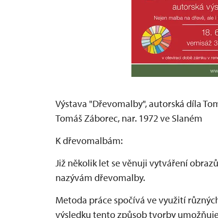
Výstava "Dřevomalby", autorská díla Tom
Tomáš Záborec, nar. 1972 ve Slaném
K dřevomalbám:
Již několik let se věnuji vytváření obr
nazývám dřevomalby.
Metoda práce spočívá ve využití různýc
výsledku tento způsob tvorby umožňuje i