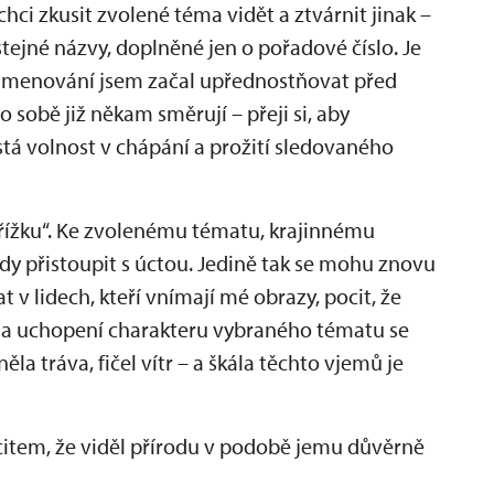
ci zkusit zvolené téma vidět a ztvárnit jinak –
ejné názvy, doplněné jen o pořadové číslo. Je
ojmenování jsem začal upřednostňovat před
sobě již někam směrují – přeji si, aby
á volnost v chápání a prožití sledovaného
křížku“. Ke zvolenému tématu, krajinnému
ždy přistoupit s úctou. Jedině tak se mohu znovu
t v lidech, kteří vnímají mé obrazy, pocit, že
ní a uchopení charakteru vybraného tématu se
ěla tráva, fičel vítr – a škála těchto vjemů je
citem, že viděl přírodu v podobě jemu důvěrně