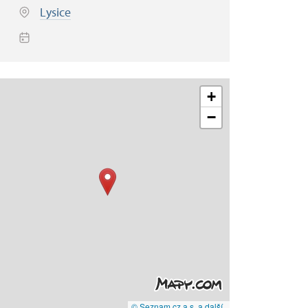
Lysice
+
−
© Seznam.cz a.s. a další