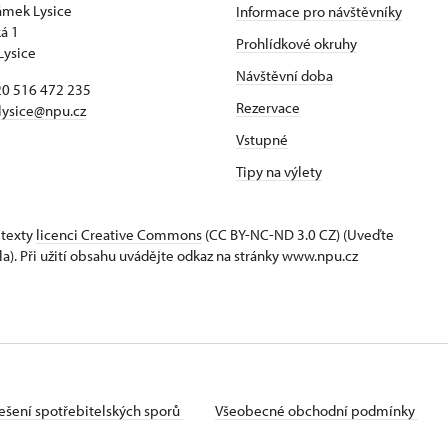
zámek Lysice
Informace pro návštěvníky
á 1
Prohlídkové okruhy
Lysice
Návštěvní doba
420 516 472 235
Rezervace
​lysice@npu.cz
Vstupné
Tipy na výlety
 texty
licenci Creative Commons
(CC BY-NC-ND 3.0 CZ) (Uveďte
la). Při užití obsahu uvádějte odkaz na stránky www.npu.cz
ešení spotřebitelských sporů
Všeobecné obchodní podmínky