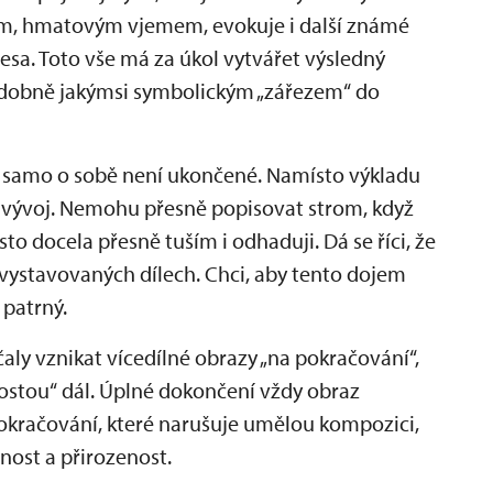
m, hmatovým vjemem, evokuje i další známé
lesa. Toto vše má za úkol vytvářet výsledný
bdobně jakýmsi symbolickým „zářezem“ do
o samo o sobě není ukončené. Namísto výkladu
h vývoj. Nemohu přesně popisovat strom, když
sto docela přesně tuším i odhaduji. Dá se říci, že
na vystavovaných dílech. Chci, aby tento dojem
 patrný.
ly vznikat vícedílné obrazy „na pokračování“,
rostou“ dál. Úplné dokončení vždy obraz
 pokračování, které narušuje umělou kompozici,
ost a přirozenost.