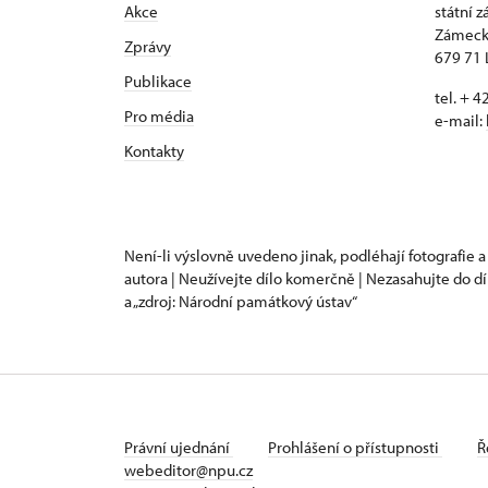
Akce
státní 
Zámeck
Zprávy
679 71 
Publikace
tel. + 
Pro média
e-mail:
Kontakty
Není-li výslovně uvedeno jinak, podléhají fotografie a
autora | Neužívejte dílo komerčně | Nezasahujte do dí
a „zdroj: Národní památkový ústav“
Právní ujednání
Prohlášení o přístupnosti
Ř
webeditor@npu.cz