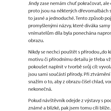
Jindy zase nemám chuť pokračovat, ale ch
proto jsou na některých dřevomalbách st
to jasné a jednoduché. Tento způsob p
promyšlenými názvy, které diváka samy o 
vnímatelům díla byla ponechána naprost
obrazu.
Nikdy se nechci pouštět s přírodou „do 
motivu či přírodnímu detailu je třeba v
pokoušet naplnit v tvorbě svůj cíl: vyvola
jsou sami součástí přírody. Při ztvárně
snažím o to, aby z obrazu čišel chlad, von
nekonečná.
Pokud návštěvník odejde z výstavy s po
známé a blízké, pak jsem tomu cíli blíže.