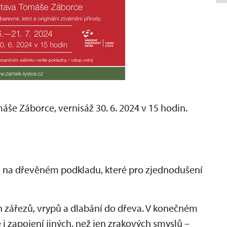
áše Záborce, vernisáž 30. 6. 2024 v 15 hodin.
azů na dřevěném podkladu, které pro zjednodušení
h zářezů, vrypů a dlabání do dřeva. V konečném
 zapojení jiných, než jen zrakových smyslů –