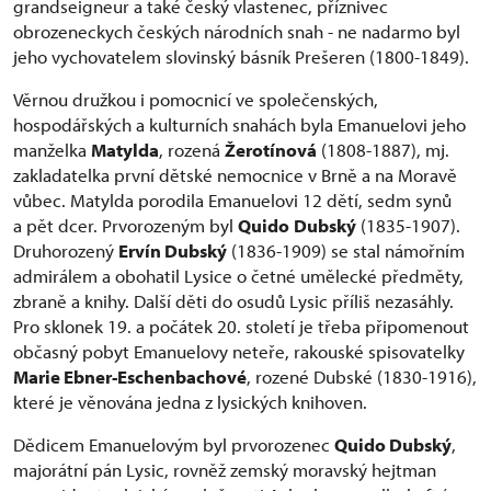
grandseigneur a také český vlastenec, příznivec
obrozeneckych českých národních snah - ne nadarmo byl
jeho vychovatelem slovinský básník Prešeren (1800-1849).
Věrnou družkou i pomocnicí ve společenských,
hospodářských a kulturních snahách byla Emanuelovi jeho
manželka
Matylda
, rozená
Žerotínová
(1808-1887), mj.
zakladatelka první dětské nemocnice v Brně a na Moravě
vůbec. Matylda porodila Emanuelovi 12 dětí, sedm synů
a pět dcer. Prvorozeným byl
Quido
Dubský
(1835-1907).
Druhorozený
Ervín Dubský
(1836-1909) se stal námořním
admirálem a obohatil Lysice o četné umělecké předměty,
zbraně a knihy. Další děti do osudů Lysic příliš nezasáhly.
Pro sklonek 19. a počátek 20. století je třeba připomenout
občasný pobyt Emanuelovy neteře, rakouské spisovatelky
Marie Ebner-Eschenbachové
, rozené Dubské (1830-1916),
které je věnována jedna z lysických knihoven.
Dědicem Emanuelovým byl prvorozenec
Quido Dubský
,
majorátní pán Lysic, rovněž zemský moravský hejtman