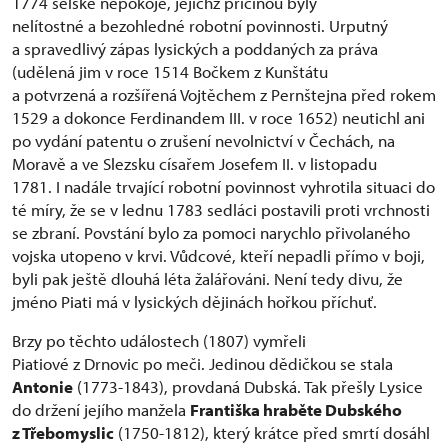
1774 selské nepokoje, jejichž příčinou byly
nelítostné a bezohledné robotní povinnosti. Urputný
a spravedlivý zápas lysických a poddaných za práva
(udělená jim v roce 1514 Bočkem z Kunštátu
a potvrzená a rozšířená Vojtěchem z Pernštejna před rokem
1529 a dokonce Ferdinandem III. v roce 1652) neutichl ani
po vydání patentu o zrušení nevolnictví v Čechách, na
Moravě a ve Slezsku císařem Josefem II. v listopadu
1781. I nadále trvající robotní povinnost vyhrotila situaci do
té míry, že se v lednu 1783 sedláci postavili proti vrchnosti
se zbraní. Povstání bylo za pomoci narychlo přivolaného
vojska utopeno v krvi. Vůdcové, kteří nepadli přímo v boji,
byli pak ještě dlouhá léta žalářováni. Není tedy divu, že
jméno Piati má v lysických dějinách hořkou příchuť.
Brzy po těchto událostech (1807) vymřeli
Piatiové z Drnovic po meči. Jedinou dědičkou se stala
Antonie
(1773-1843), provdaná Dubská. Tak přešly Lysice
do držení jejího manžela
Františka hraběte Dubského
z Třebomyslic
(1750-1812), který krátce před smrtí dosáhl