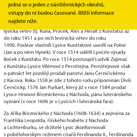
jedná se o jeden z návštěvnických okruhů,
První nepřímá zmínka o Lysicích je z roku 1308,
vstupy do ni budou časované. Bližší informace
v souvislosti s Heraltem z Lysic a Kunštátu.
najdete níže.
Pánové z Kunštátu drželi Lysice postupně ve třech větvích -
lysická větev (tj. Kuna, Proček, Aleš a Heralt z Kunštátu) až
do roku 1451 a po nich lestnická větev do roku
1490. Posléze vlastnili Lysice Kunštátové usedlí na Polné
(Jan a po něm Hynek). V roce 1514 udělil Lysicím výsady
Boček z Kunštátu. Po roce 1514 postoupil Ludvík Zajímač
z Kunštátu Lysice Vilémovi z Pernštejna. Pernštejnové však
o patnáct let později prodali panství Janu Černičickému
z Kácova. Roku 1558 je zde z tohoto rodu připomínán Diviš
Černčický, 1576 Jan Purkart, který již v roce 1584 prodal
Lysice Hronovi Březnickému z Náchoda, pánu luteránského
vyznání (v roce 1606 je v Lysicích i luteránská fara).
Za Jiříka Březnického z Náchoda (1608-1634) a zejména za
Františka Leopolda, říšského hraběte z Náchoda
a Lichtenburku, se držitelé Lysic zkonformovali
s pobělohorským režimem císařů Ferdinanda II., Ferdinanda