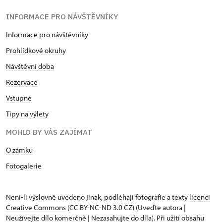
INFORMACE PRO NÁVŠTĚVNÍKY
Informace pro návštěvníky
Prohlídkové okruhy
Návštěvní doba
Rezervace
Vstupné
Tipy na výlety
MOHLO BY VÁS ZAJÍMAT
O zámku
Fotogalerie
Není-li výslovně uvedeno jinak, podléhají fotografie a texty
licenci
Creative Commons
(CC BY-NC-ND 3.0 CZ) (Uveďte autora |
Neužívejte dílo komerčně | Nezasahujte do díla). Při užití obsahu