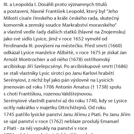
III. a Leopolda I. Dosáhli proto významnych titulů
a postavení, hlavně František Leopold, který byl "Jeho
Milosti císaře římského a krále českého rada, skutečný
komorník a zemský soudce Markrabství moravského"
a vlastnil vedle řady dalších statků (hlavně na Znojemsku)
jako své sídlo Lysice, jimž v roce 1652 vymohl od
Ferdinanda III. povýšení na městečko. Před smrtí (1660)
odkázal Lysice manželce Alžbětě, v roce 1675 je získal Jan
Arnošt Montrochier a od něho (1678) ostřihomský
arcibiskup Jiří Szelepcsényi. Po arcibiskupově smrti (1686)
se stali vlastníky Lysic sirotci po Janu Karlovi hraběti
Serényiovi, z nichž byl jako pán výslovně na Lysicích
jmenován od roku 1706 Antonín Amatus († 1738) spolu
s chotí Františkou, rozenou Valdštejnovou.
Serényiové vlastnili panství až do roku 1740, kdy se Lysice
ocitly nakrátko v majetku Ditrichštejnů. Od roku
1745 patřilo lysické panství Janu Jiřímu z Piati. Po Janu Jiřím
se ujal panství v roce (1762) neblaze proslulý Emanuel
z Piati - za něj vypukly na panství v roce