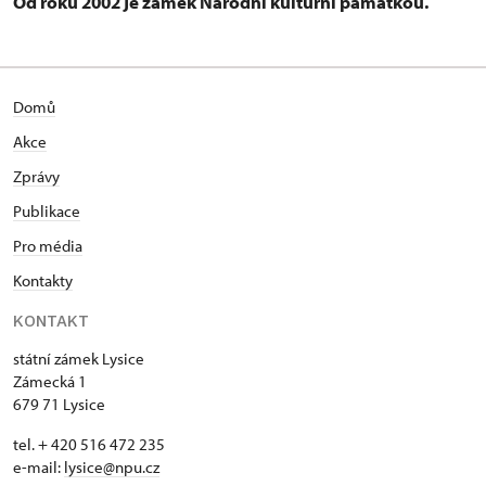
Od roku 2002 je zámek Národní kulturní památkou.
Domů
Akce
Zprávy
Publikace
Pro média
Kontakty
KONTAKT
státní zámek Lysice
Zámecká 1
679 71 Lysice
tel. + 420 516 472 235
e-mail:
​lysice@npu.cz