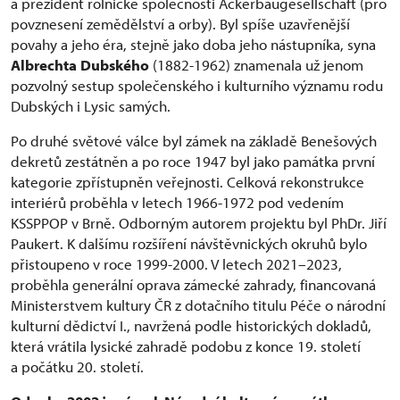
a prezident rolnické společnosti Ackerbaugesellschaft (pro
povznesení zemědělství a orby). Byl spíše uzavřenější
povahy a jeho éra, stejně jako doba jeho nástupníka, syna
Albrechta
Dubského
(1882-1962) znamenala už jenom
pozvolný sestup společenského i kulturního významu rodu
Dubských i Lysic samých.
Po druhé světové válce byl zámek na základě Benešových
dekretů zestátněn a po roce 1947 byl jako památka první
kategorie zpřístupněn veřejnosti. Celková rekonstrukce
interiérů proběhla v letech 1966-1972 pod vedením
KSSPPOP v Brně. Odborným autorem projektu byl PhDr. Jiří
Paukert. K dalšímu rozšíření návštěvnických okruhů bylo
přistoupeno v roce 1999-2000. V letech 2021–2023,
proběhla generální oprava zámecké zahrady, financovaná
Ministerstvem kultury ČR z dotačního titulu Péče o národní
kulturní dědictví I., navržená podle historických dokladů,
která vrátila lysické zahradě podobu z konce 19. století
a počátku 20. století.