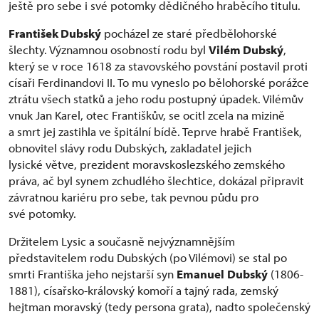
ještě pro sebe i své potomky dědičného hraběcího titulu.
František Dubský
pocházel ze staré předbělohorské
šlechty. Významnou osobností rodu byl
Vilém Dubský
,
který se v roce 1618 za stavovského povstání postavil proti
císaři Ferdinandovi II. To mu vyneslo po bělohorské porážce
ztrátu všech statků a jeho rodu postupný úpadek. Vilémův
vnuk Jan Karel, otec Františkův, se ocitl zcela na mizině
a smrt jej zastihla ve špitální bídě. Teprve hrabě František,
obnovitel slávy rodu Dubských, zakladatel jejich
lysické větve, prezident moravskoslezského zemského
práva, ač byl synem zchudlého šlechtice, dokázal připravit
závratnou kariéru pro sebe, tak pevnou půdu pro
své potomky.
Držitelem Lysic a současně nejvýznamnějším
představitelem rodu Dubských (po Vilémovi) se stal po
smrti Františka jeho nejstarší syn
Emanuel
Dubský
(1806-
1881), císařsko-královský komoří a tajný rada, zemský
hejtman moravský (tedy persona grata), nadto společenský