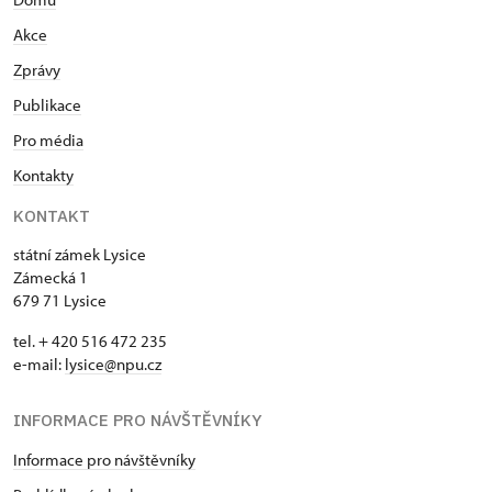
Akce
Zprávy
Publikace
Pro média
Kontakty
KONTAKT
státní zámek Lysice
Zámecká 1
679 71 Lysice
tel. + 420 516 472 235
e-mail:
​lysice@npu.cz
INFORMACE PRO NÁVŠTĚVNÍKY
Informace pro návštěvníky