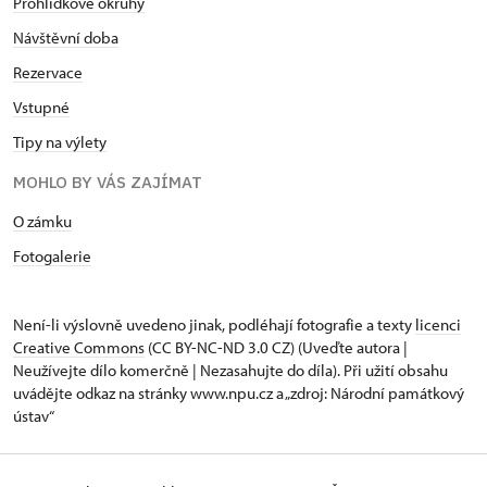
Prohlídkové okruhy
Návštěvní doba
Rezervace
Vstupné
Tipy na výlety
MOHLO BY VÁS ZAJÍMAT
O zámku
Fotogalerie
Není-li výslovně uvedeno jinak, podléhají fotografie a texty
licenci
Creative Commons
(CC BY-NC-ND 3.0 CZ) (Uveďte autora |
Neužívejte dílo komerčně | Nezasahujte do díla). Při užití obsahu
uvádějte odkaz na stránky www.npu.cz a „zdroj: Národní památkový
ústav“