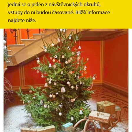
jedná se o jeden z návštěvnických okruhů,
vstupy do ni budou časované. Bližší informace
najdete níže.