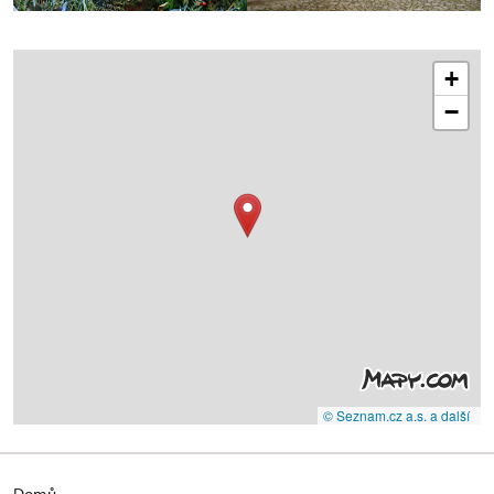
+
−
© Seznam.cz a.s. a další
Domů