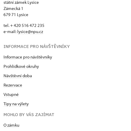
státní zámek Lysice
Zámecká 1
679 71 Lysice
tel. + 420 516 472 235
e-mail:
​lysice@npu.cz
INFORMACE PRO NÁVŠTĚVNÍKY
Informace pro návštěvníky
Prohlídkové okruhy
Návštěvní doba
Rezervace
Vstupné
Tipy na výlety
MOHLO BY VÁS ZAJÍMAT
O zámku