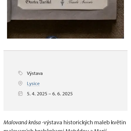
Výstava
Lysice
5. 4. 2025 – 6. 6. 2025
Malovaná krása
-výstava historických maleb květin
malovaných hraběnkami Matyldou a Marií