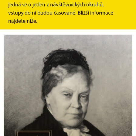
Vážení pedagogové, studenti,
jedná se o jeden z návštěvnických okruhů,
vstupy do ni budou časované. Bližší informace
zveme Vás na výstavu o podivuhodné ženě, spisovatelce
najdete níže.
Marii von Ebner Eschenbachové!