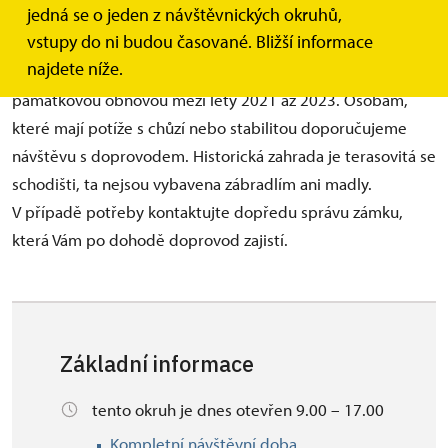
jedná se o jeden z návštěvnických okruhů,
V rámci prohlídky je možné obdivovat ojediněle technicky
vstupy do ni budou časované. Bližší informace
řešenou fíkovnu s posuvnou střechou v areálu zámeckého
najdete níže.
zahradnictví. Prostory parku a zahradnictví prošly celkovou
památkovou obnovou mezi lety 2021 až 2023. Osobám,
které mají potíže s chůzí nebo stabilitou doporučujeme
návštěvu s doprovodem. Historická zahrada je terasovitá se
schodišti, ta nejsou vybavena zábradlím ani madly.
V případě potřeby kontaktujte dopředu správu zámku,
která Vám po dohodě doprovod zajistí.
Základní informace
tento okruh je dnes otevřen 9.00 – 17.00
Kompletní návštěvní doba