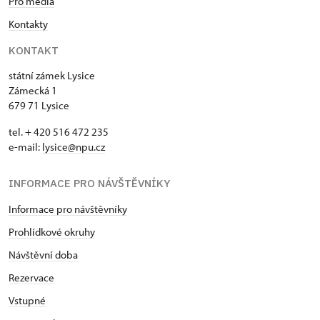
Pro média
Kontakty
KONTAKT
státní zámek Lysice
Zámecká 1
679 71 Lysice
tel. + 420 516 472 235
e-mail:
​lysice@npu.cz
INFORMACE PRO NÁVŠTĚVNÍKY
Informace pro návštěvníky
Prohlídkové okruhy
Návštěvní doba
Rezervace
Vstupné