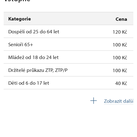
Kategorie
Cena
Dospělí od 25 do 64 let
120 Kč
Senioři 65+
100 Kč
Mládež od 18 do 24 let
100 Kč
Držitelé průkazu ZTP, ZTP/P
100 Kč
Děti od 6 do 17 let
40 Kč
Děti do 5 let
zdarma
Zobrazit další
Průvodce držitele průkazu ZTP/P
zdarma
Pedagogický dozor (pro školní skupiny 1
zdarma
osoba na 10 dětí) zdarma