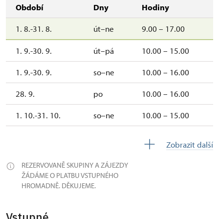
Období
Dny
Hodiny
1. 8.-31. 8.
út–ne
9.00 – 17.00
1. 9.-30. 9.
út–pá
10.00 – 15.00
1. 9.-30. 9.
so–ne
10.00 – 16.00
28. 9.
po
10.00 – 16.00
1. 10.-31. 10.
so–ne
10.00 – 15.00
28. 10.
st
10.00 – 15.00
Zobrazit další
1. 11.
ne
10.00 – 15.00
REZERVOVANĚ SKUPINY A ZÁJEZDY
ŽÁDÁME O PLATBU VSTUPNÉHO
HROMADNĚ. DĚKUJEME.
Vstupné